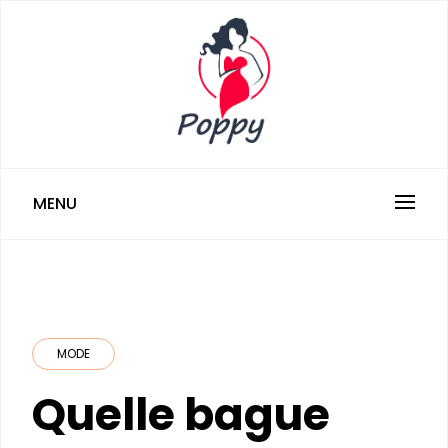
Skip
to
content
POPPYROSE.FR
MENU
MODE
Quelle bague