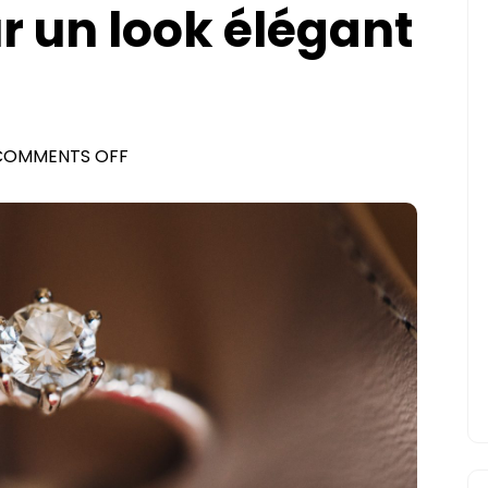
r un look élégant
ON
COMMENTS OFF
COMMENT
SUBLIMER
UNE
BAGUE
PRÉCIEUSE
POUR
UN
LOOK
ÉLÉGANT
?